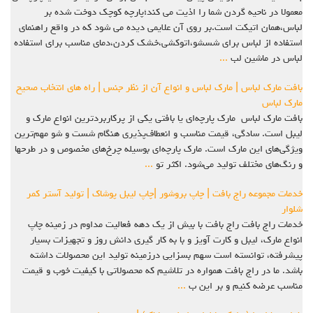
معمولا در ناحیه گردن شما را اذیت می کند؛پارچه کوچک دوخت شده بر
لباس،همان اتیکت است.بر روی آن علایمی دیده می شود که در واقع راهنمای
استفاده از لباس برای شسشو،اتوکشی،خشک کردن،دمای مناسب برای استفاده
لباس در ماشین لب
...
بافت مارک لباس | مارک لباس و انواع آن از نظر جنس | راه های انتخاب صحیح
مارک لباس
بافت مارک لباس مارک پارچه‌ای یا بافتی یکی از پرکاربردترین انواع مارک و
لیبل است. سادگی، قیمت مناسب و انعطاف‌پذیری هنگام شست و شو مهم‌ترین
ویژگی‌های این مارک است. مارک پارچه‌ای بوسیله چرخ‌های مخصوص و در طرح‍ها
و رنگ‌های مختلف تولید می‌شود. اکثر تو
...
خدمات مجموعه راج بافت | چاپ بروشور |چاپ لیبل پوشاک | تولید آستر کمر
شلوار
خدمات راج بافت راج بافت با بیش از یک دهه فعالیت مداوم در زمینه چاپ
انواع مارک، لیبل و کارت آویز و با به کار گیری دانش روز و تجهیزات بسیار
پیشرفته، توانسته است سهم بسزایی درزمینه تولید این محصولات داشته
باشد. ما در راج بافت همواره در تلاشیم که محصولاتی با کیفیت خوب و قیمت
مناسب عرضه کنیم و بر این ب
...