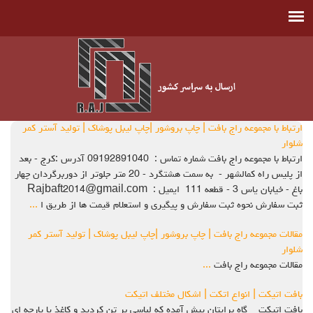
ارتباط با مجموعه راج بافت | چاپ بروشور |چاپ لیبل پوشاک | تولید آستر کمر
شلوار
ارتباط با مجموعه راج بافت شماره تماس : 09192891040 آدرس :کرج - بعد
از پلیس راه کمالشهر - به سمت هشتگرد - 20 متر جلوتر از دوربرگردان چهار
باغ - خیابان یاس 3 - قطعه 111 ایمیل : Rajbaft2014@gmail.com
ثبت سفارش نحوه ثبت سفارش و پیگیری و استعلام قیمت ها از طریق ا
...
مقالات مجموعه راج بافت | چاپ بروشور |چاپ لیبل پوشاک | تولید آستر کمر
شلوار
مقالات مجموعه راج بافت
...
بافت اتیکت | انواع اتکت | اشکال مختلف اتیکت
بافت اتیکت گاه برایتان پیش آمده که لباسی بر تن کردید و کاغذ یا پارچه ای