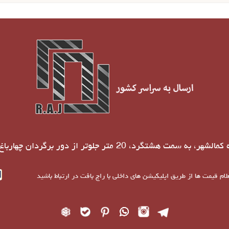
د، 20 متر جلوتر از دور برگردان چهارباغ، خیابان یاس 3 قطعه 111
 قیمت ها از طریق اپلیکیشن های داخلی با راج بافت در ارتباط باشید