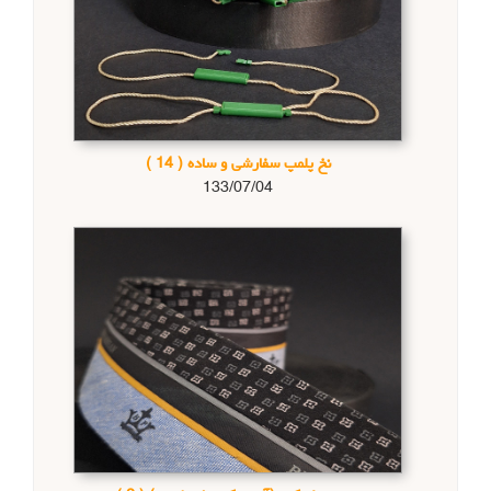
نخ پلمپ سفارشی و ساده
( 14 )
133/07/04