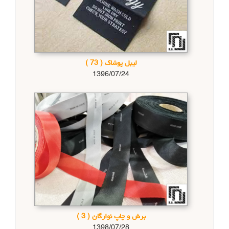
لیبل پوشاک
( 73 )
1396/07/24
برش و چاپ نوارگان
( 3 )
1398/07/28