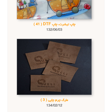
چاپ تیشرت، چاپ DTF
( 41 )
132/06/03
مارک چرم چاپی
( 3 )
134/02/12