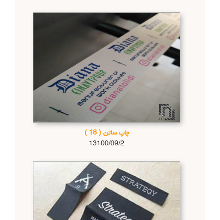
چاپ ساتن
( 18 )
13100/09/2