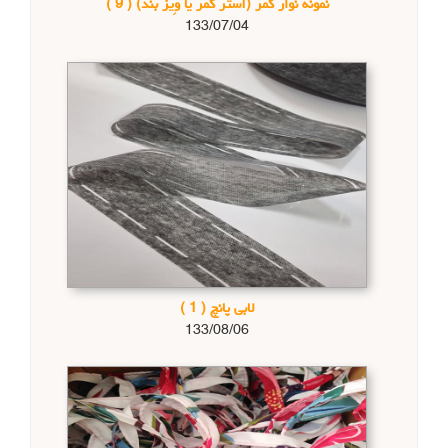
نمونه نوار کمر (آستر کمر یا وِیز بند)
( 9 )
133/07/04
لابی پانچ
( 1 )
133/08/06