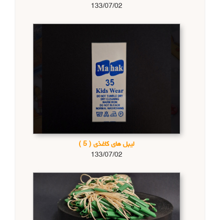
133/07/02
لیبل های کاغذی
( 5 )
133/07/02