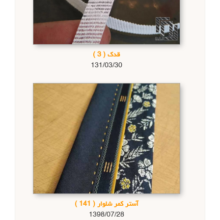
قدک
( 3 )
131/03/30
آستر کمر شلوار
( 141 )
1398/07/28