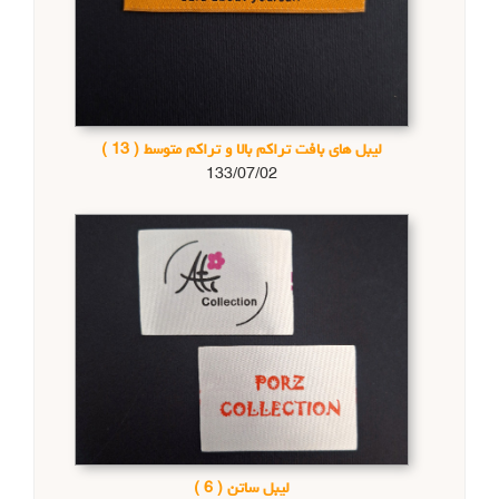
لیبل های بافت تراکم بالا و تراکم متوسط
( 13 )
133/07/02
لیبل ساتن
( 6 )