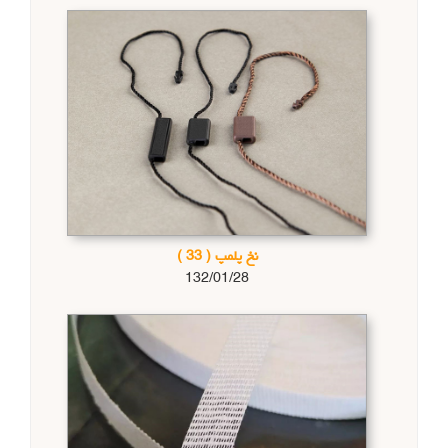
نخ پلمپ
( 33 )
132/01/28