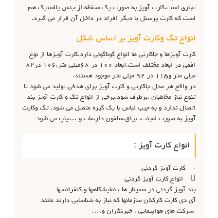
تجاری است.کارت آویز به صورت یک محفظه از جنس پلاستیک هم
است که کارت پرسنل یا دیگر افراد در داخل آن قرار می گیرد.
انواع تگ وکارت آویز بر اساس شکل
کارت آویزها و جاکارتی ها انواع گوناگونی دارد.کارت آویزها از نوع
افقی در ابعاد مختلف است.ابعاد ۱۰۰ در ۶۸میلی متر،۱۰۶ در۸۲
میلی متر و۱۱۵ در ۹۲ میلی متر موجود هستند.
در واقع هر مدل جاکارتی و کارت آویز برای هدفی تولید می شود تا
تنوع نیاز مخاطبان ،برطرف شود.برخی از انواع تگ و کارت آویز بند
اتصال ندارد و به جیب لباس با یک گیره متصل می شود. تگ وکارت
آویز به صورت لمینت، براق،سلفون دار،مات و …چاپ می شود
انواع کارت آویز :
- کارت آویز گردنی
 انواع کارت آویز گردنی
بند آویز گردنی در سمینار ها ، نمایشکاهها و کنفرانسها
آی دی کارت کارکنان سازمانها که نیاز به شناسایی دارند مانند
شرکت های هواپیمایی ، خبرنگاران و….