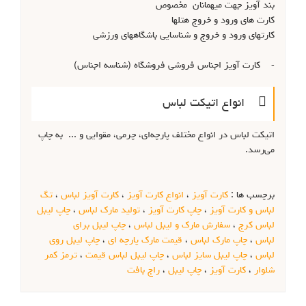
بند آویز جهت میهمانان مخصوص
کارت های ورود و خروج هتلها
کارتهای ورود و خروج و شناسایی باشگاههای ورزشی
- کارت آویز اجناس فروشی فروشگاه (شناسه اجناس)
 انواع اتیکت لباس
اتیکت لباس در انواع مختلف پارچه‌ای، چرمی، مقوایی و ... به چاپ
می‌رسد.
برچسب ها :
کارت آویز
،
انواع کارت آویز
،
کارت آویز لباس
،
تگ
لباس و کارت آویز
،
چاپ کارت آویز
،
تولید مارک لباس
،
چاپ لیبل
لباس کرج
،
سفارش مارک و لیبل لباس
،
چاپ لیبل برای
لباس
،
چاپ مارک لباس
،
قیمت مارک پارچه ای
،
چاپ لیبل روی
لباس
،
چاپ لیبل سایز لباس
،
چاپ لیبل لباس قیمت
،
ترمز کمر
شلوار
،
کارت آویز
،
چاپ لیبل
،
راج بافت