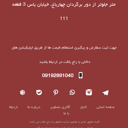
متر جلوتر از دور برگردان چهارباغ، خیابان یاس 3 قطعه
111
جهت ثبت سفارش و پیگیری استعلام قیمت ها از طریق اپلیکیشن های
داخلی با راج بافت در ارتباط باشید
09192891040
صفحه اصلی
اخبار
گالری تصاویر
درباره ما
ارتباط
با ما
کلیه حقوق مادی و معنوی سایت متعلق به راج بافت می باشد.
طراحی سایت
و
بهینه سازی سایت
توسط
سارگون