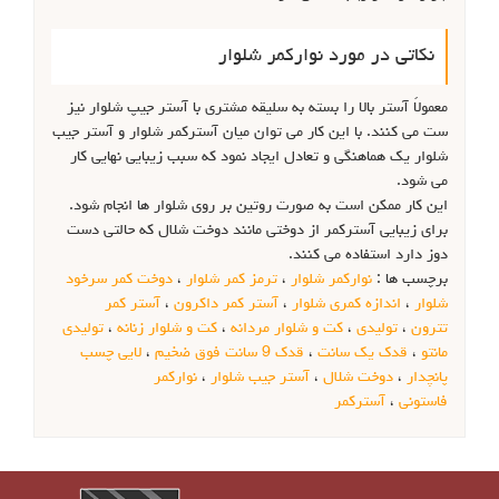
نکاتی در مورد نوارکمر شلوار
معمولاً آستر بالا را بسته به سلیقه مشتری با آستر جیپ شلوار نیز
ست می کنند. با این کار می توان میان آسترکمر شلوار و آستر جیب
شلوار یک هماهنگی و تعادل ایجاد نمود که سبب زیبایی نهایی کار
می شود.
این کار ممکن است به صورت روتین بر روی شلوار ها انجام شود.
برای زیبایی آسترکمر از دوختی مانند دوخت شلال که حالتی دست
دوز دارد استفاده می کنند.
برچسب ها :
نوارکمر شلوار
،
ترمز کمر شلوار
،
دوخت کمر سرخود
شلوار
،
اندازه کمری شلوار
،
آستر کمر داکرون
،
آستر کمر
تترون
،
تولیدی
،
کت و شلوار مردانه
،
کت و شلوار زنانه
،
تولیدی
مانتو
،
قدک یک سانت
،
قدک 9 سانت فوق ضخیم
،
لایی چسب
پانچدار
،
دوخت شلال
،
آستر جیب شلوار
،
نوارکمر
فاستونی
،
آسترکمر