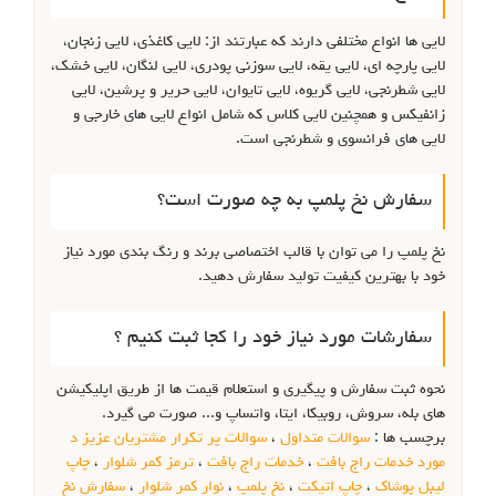
لایی ها انواع مختلفی دارند که عبارتند از: لایی کاغذی، لایی زنجان،
لایی پارچه ای، لایی یقه، لایی سوزنی پودری، لایی لنگان، لایی خشک،
لایی شطرنجی، لایی گریوه، لایی تایوان، لایی حریر و پرشین، لایی
زانفیکس و همچنین لایی کلاس که شامل انواع لایی های خارجی و
لایی های فرانسوی و شطرنجی است.
سفارش نخ پلمپ به چه صورت است؟
نخ پلمپ را می توان با قالب اختصاصی برند و رنگ بندی مورد نیاز
خود با بهترین کیفیت تولید سفارش دهید.
سفارشات مورد نیاز خود را کجا ثبت کنیم ؟
نحوه ثبت سفارش و پیگیری و استعلام قیمت ها از طریق اپلیکیشن
های بله، سروش، روبیکا، ایتا، واتساپ و... صورت می گیرد.
برچسب ها :
سوالات متداول
،
سوالات پر تکرار مشتریان عزیز د
مورد خدمات راج بافت
،
خدمات راج بافت
،
ترمز کمر شلوار
،
چاپ
لیبل پوشاک
،
چاپ اتیکت
،
نخ پلمپ
،
نوار کمر شلوار
،
سفارش نخ