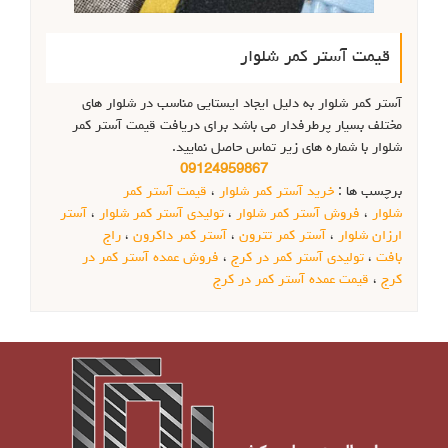
قیمت آستر کمر شلوار
آستر کمر شلوار به دلیل ایجاد ایستایی مناسب در شلوار های
مختلف بسیار پرطرفدار می باشد برای دریافت قیمت آستر کمر
شلوار با شماره های زیر تماس حاصل نمایید.
09124959867
برچسب ها :
خرید آستر کمر شلوار
،
قیمت آستر کمر
شلوار
،
فروش آستر کمر شلوار
،
تولیدی آستر کمر شلوار
،
آستر
ارزان شلوار
،
آستر کمر تترون
،
آستر کمر داکرون
،
راج
بافت
،
تولیدی آستر کمر در کرج
،
فروش عمده آستر کمر در
کرج
،
قیمت عمده آستر کمر در کرج